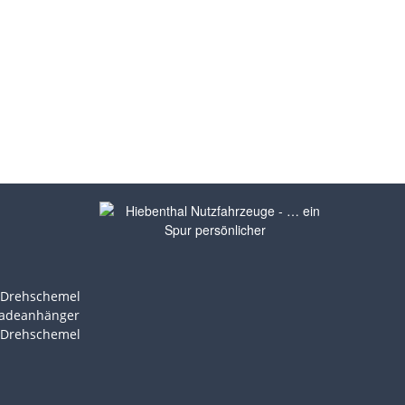
t Drehschemel
ladeanhänger
t Drehschemel