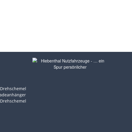
t Drehschemel
ladeanhänger
t Drehschemel