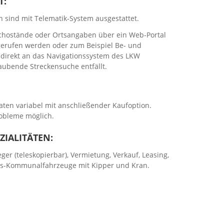
T:
 sind mit Telematik-System ausgestattet.
chostände oder Ortsangaben über ein Web-Portal
gerufen werden oder zum Beispiel Be- und
 direkt an das Navigationssystem des LKW
raubende Streckensuche entfällt.
ten variabel mit anschließender Kaufoption.
robleme möglich.
ZIALITÄTEN:
ger (teleskopierbar), Vermietung, Verkauf, Leasing,
chs-Kommunalfahrzeuge mit Kipper und Kran.