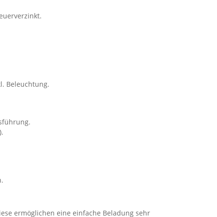
euerverzinkt.
l. Beleuchtung.
usführung.
).
.
iese ermöglichen eine einfache Beladung sehr