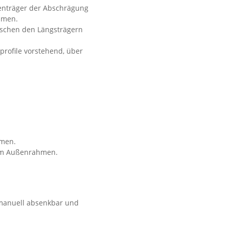
ußenträger der Abschrägung
hmen.
ischen den Längsträgern
rofile vorstehend, über
hmen.
 im Außenrahmen.
 manuell absenkbar und