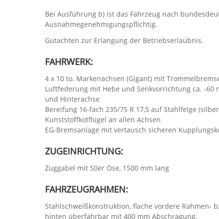
Bei Ausführung b) ist das Fahrzeug nach bundesdeu
Ausnahmegenehmigungspflichtig.
Gutachten zur Erlangung der Betriebserlaubnis.
FAHRWERK:
4 x 10 to. Markenachsen (Gigant) mit Trommelbrems
Luftfederung mit Hebe und Senkvorrichtung ca. -60
und Hinterachse
Bereifung 16-fach 235/75 R 17,5 auf Stahlfelge (silber
Kunststoffkotflügel an allen Achsen
EG-Bremsanlage mit vertausch sicheren Kupplungskö
ZUGEINRICHTUNG:
Zuggabel mit 50er Öse, 1500 mm lang
FAHRZEUGRAHMEN:
Stahlschweißkonstruktion, flache vordere Rahmen- 
hinten überfahrbar mit 400 mm Abschrägung.