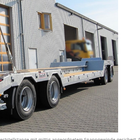
eststellstange mit mittig angeordnetem Spanngewinde gesichert. D