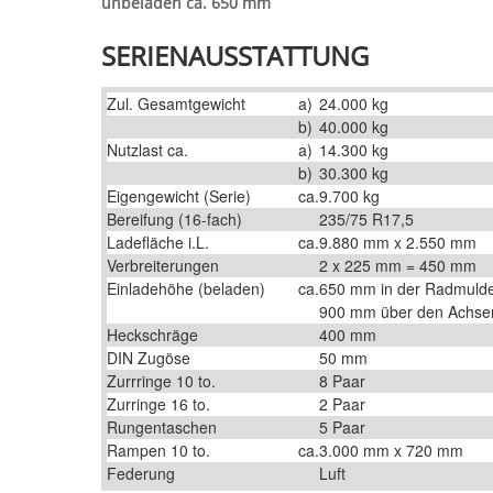
unbeladen ca. 650 mm
SERIENAUSSTATTUNG
Zul. Gesamtgewicht
a)
24.000 kg
b)
40.000 kg
Nutzlast ca.
a)
14.300 kg
b)
30.300 kg
Eigengewicht (Serie)
ca.
9.700 kg
Bereifung (16-fach)
235/75 R17,5
Ladefläche i.L.
ca.
9.880 mm x 2.550 mm
Verbreiterungen
2 x 225 mm = 450 mm
Einladehöhe (beladen)
ca.
650 mm in der Radmulde
900 mm über den Achse
Heckschräge
400 mm
DIN Zugöse
50 mm
Zurrringe 10 to.
8 Paar
Zurringe 16 to.
2 Paar
Rungentaschen
5 Paar
Rampen 10 to.
ca.
3.000 mm x 720 mm
Federung
Luft