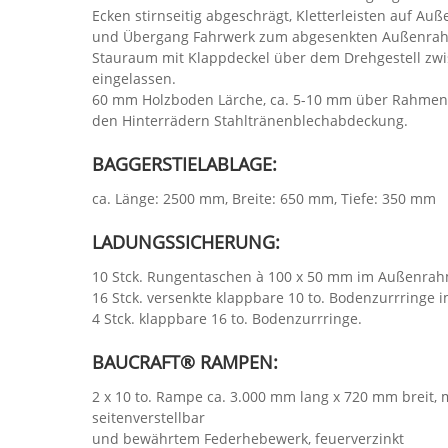
Ecken stirnseitig abgeschrägt, Kletterleisten auf A
und Übergang Fahrwerk zum abgesenkten Außenra
Stauraum mit Klappdeckel über dem Drehgestell zw
eingelassen.
60 mm Holzboden Lärche, ca. 5-10 mm über Rahmenp
den Hinterrädern Stahltränenblechabdeckung.
BAGGERSTIELABLAGE:
ca. Länge: 2500 mm, Breite: 650 mm, Tiefe: 350 mm
LADUNGSSICHERUNG:
10 Stck. Rungentaschen à 100 x 50 mm im Außenra
16 Stck. versenkte klappbare 10 to. Bodenzurrringe
4 Stck. klappbare 16 to. Bodenzurrringe.
BAUCRAFT® RAMPEN:
2 x 10 to. Rampe ca. 3.000 mm lang x 720 mm breit,
seitenverstellbar
und bewährtem Federhebewerk, feuerverzinkt